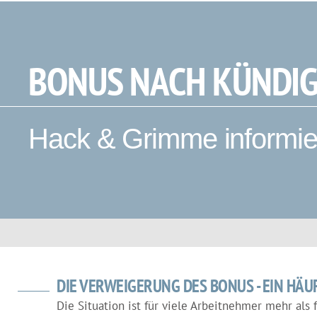
BONUS NACH KÜNDI
Hack & Grimme informie
DIE VERWEIGERUNG DES BONUS - EIN HÄU
Die Situation ist für viele Arbeitnehmer mehr als