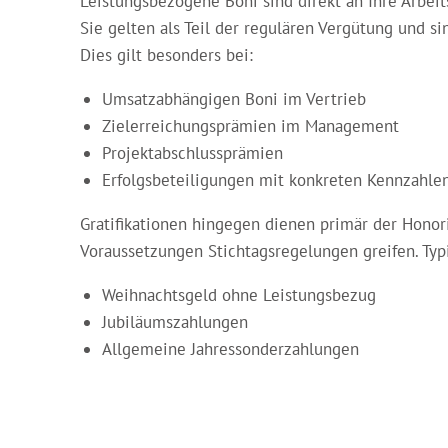
Leistungsbezogene Boni sind direkt an Ihre Arbei
Sie gelten als Teil der regulären Vergütung und s
Dies gilt besonders bei:
Umsatzabhängigen Boni im Vertrieb
Zielerreichungsprämien im Management
Projektabschlussprämien
Erfolgsbeteiligungen mit konkreten Kennzahle
Gratifikationen hingegen dienen primär der Honor
Voraussetzungen Stichtagsregelungen greifen. Typi
Weihnachtsgeld ohne Leistungsbezug
Jubiläumszahlungen
Allgemeine Jahressonderzahlungen