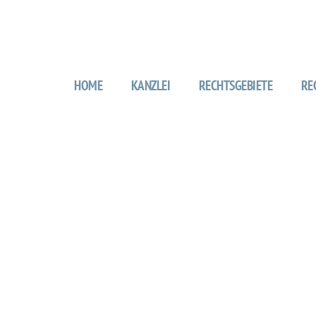
HOME
KANZLEI
RECHTSGEBIETE
RE