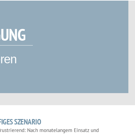
GUNG
ren
FIGES SZENARIO
 frustrierend: Nach monatelangem Einsatz und