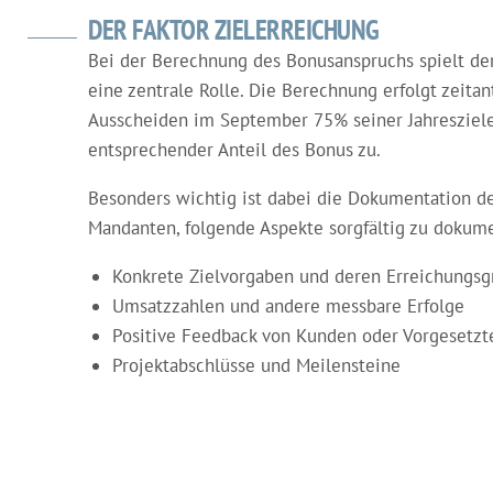
DER FAKTOR ZIELERREICHUNG
Bei der Berechnung des Bonusanspruchs spielt de
eine zentrale Rolle. Die Berechnung erfolgt zeitan
Ausscheiden im September 75% seiner Jahresziele 
entsprechender Anteil des Bonus zu.
Besonders wichtig ist dabei die Dokumentation d
Mandanten, folgende Aspekte sorgfältig zu dokume
Konkrete Zielvorgaben und deren Erreichungsg
Umsatzzahlen und andere messbare Erfolge
Positive Feedback von Kunden oder Vorgesetzt
Projektabschlüsse und Meilensteine